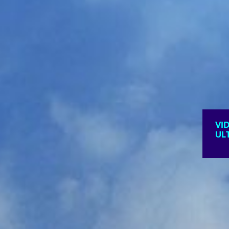
VI
UL